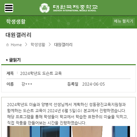
학생생활
메뉴 펼치기
공지사항
가정통신
급식안내
대원갤러리
동아리
스포츠클럽
학생회
DWIMS 복지
전자도서관
학교도서관
모아진
DB pia
규정ㆍ리로스쿨
보건ㆍ상담
대원갤러리
>
>
Home
학생생활
대원갤러리
제목
2024학년도 도슨트 교육
이름
강***
등록일
2024-06-05
2024학년도 미술과 양병석 선생님께서 계획하신 성동광진교육지원청과
함께하는 도슨트 교육이 2024년 6월 5일(수) 본교에서 진행하였습니다.
해당 프로그램을 통해 학생들이 학교에서 학습한 표현주의 미술을 익히고,
직접 작품을 만들어보는 시간을 진행하였습니다.