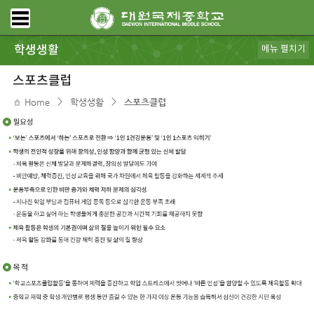
학생생활
메뉴 펼치기
공지사항
가정통신
급식안내
대원갤러리
동아리
스포츠클럽
학생회
DWIMS 복지
전자도서관
학교도서관
모아진
DB pia
규정ㆍ리로스쿨
보건ㆍ상담
스포츠클럽
>
>
Home
학생생활
스포츠클럽