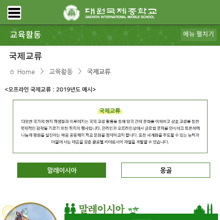
교육활동
메뉴 펼치기
특색프로그램
연간일정
방과후학교
자유학기제
수업동영상
코로나 19를 대처하는 대원국제중 수업 현장
교육 활동 동영상
학교자랑
국제교류
진로&진학안내
국제교류
>
>
Home
교육활동
국제교류
말레이시아
몽골