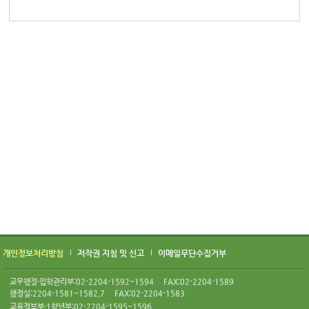
개인정보처리방침
저작권 지침 및 신고
이메일무단수집거부
교무행정·입학관리부:02-2204-1592~1594
FAX:02-2204-1589
행정실:2204-1581~1582.7
FAX:02-2204-1583
교육정보부·1학년부:02-2204-1595~1596