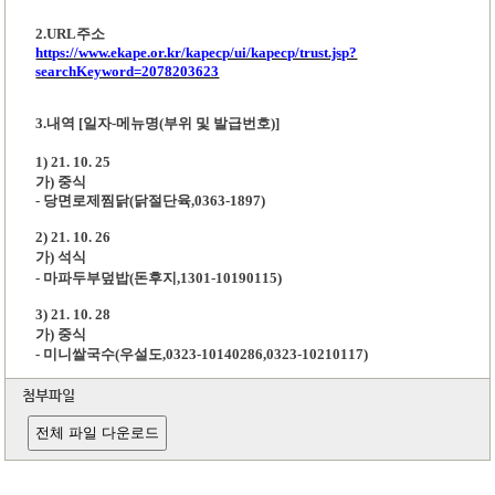
2.URL
주소
https://www.ekape.or.kr/kapecp/ui/kapecp/trust.jsp?
searchKeyword=2078203623
3.내역 [일자-메뉴명(부위 및 발급번호)]
1) 21. 10. 25
가) 중식
- 당면로제찜닭(닭절단육,0363-1897)
2) 21. 10. 26
가) 석식
- 마파두부덮밥(돈후지,1301-10190115)
3) 21. 10. 28
가) 중식
- 미니쌀국수(우설도,0323-10140286,0323-10210117)
첨부파일
전체 파일 다운로드