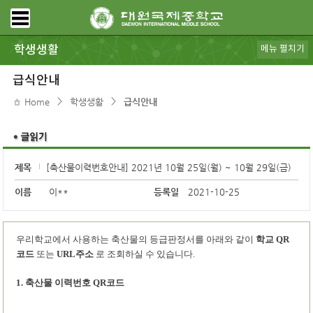
학생생활
메뉴 펼치기
공지사항
가정통신
급식안내
대원갤러리
동아리
스포츠클럽
학생회
DWIMS 복지
전자도서관
학교도서관
모아진
DB pia
규정ㆍ리로스쿨
보건ㆍ상담
급식안내
>
>
Home
학생생활
급식안내
제목
[축산물이력번호안내] 2021년 10월 25일(월) ~ 10월 29일(금)
이름
이**
등록일
2021-10-25
우리학교에서 사용하는 축산물의 등급판정서를 아래와 같이
학교
QR
코드
또는
URL
주소
로 조회하실 수 있습니다
.
1.
축산물 이력번호
QR
코드