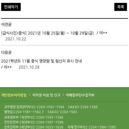
인쇄하기
목록
이전글
/ 이**
[급식사진>중식] 2021년 10월 25일(월) ~ 10월 29일(금)
2021.10.22
다음글
2021학년도 11월 중식 영양량 및 원산지 표시 안내
/ 이**
2021.10.28
개인정보처리방침
저작권 지침 및 신고
이메일무단수집거부
교무행정·입학관리부:02-2204-1592~1594
FAX:02-2204-1589
행정실:2204-1581~1582.7
FAX:02-2204-1583
교육정보부·1학년부:02-2204-1595~1596
전인안전부·2학년부:02-2204-1597~1598
진로진학부·3학년부:02-2204-1635~1636
국제·연구부:02-2204-1584~1585