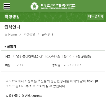
학생생활
메뉴 펼치기
공지사항
가정통신
급식안내
대원갤러리
동아리
스포츠클럽
학생회
DWIMS 복지
전자도서관
학교도서관
모아진
DB pia
규정ㆍ리로스쿨
보건ㆍ상담
급식안내
>
>
Home
학생생활
급식안내
제목
[축산물이력번호안내] 2022년 3월 2일(수) ~ 3월 4일(금)
이름
이**
등록일
2022-03-02
우리학교에서 사용하는 축산물의 등급판정서를 아래와 같이
학교
QR
코드
또는
URL
주소
로 조회하실 수 있습니다
.
1.
축산물 이력번호
QR
코드