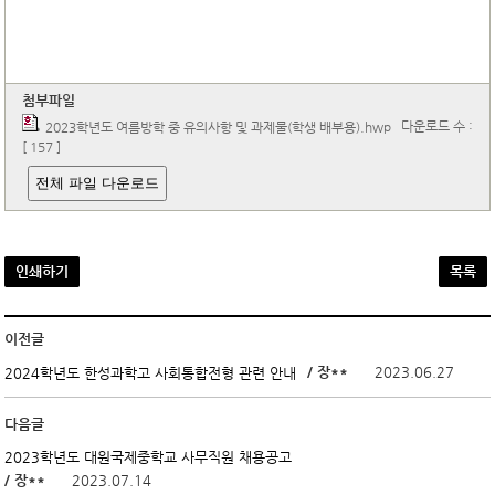
첨부파일
다운로드 수 :
2023학년도 여름방학 중 유의사항 및 과제물(학생 배부용).hwp
[ 157 ]
전체 파일 다운로드
인쇄하기
목록
이전글
/ 장**
2023.06.27
2024학년도 한성과학고 사회통합전형 관련 안내
다음글
2023학년도 대원국제중학교 사무직원 채용공고
/ 장**
2023.07.14