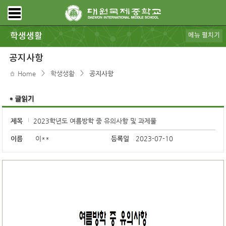
학생생활
메뉴 펼치기
공지사항
가정통신
급식안내
대원갤러리
동아리
스포츠클럽
학생회
DWIMS 복지
전자도서관
학교도서관
모아진
DB pia
규정ㆍ리로스쿨
보건ㆍ상담
공지사항
>
>
Home
학생생활
공지사항
제목
2023학년도 여름방학 중 유의사항 및 과제물
이름
이**
등록일
2023-07-10