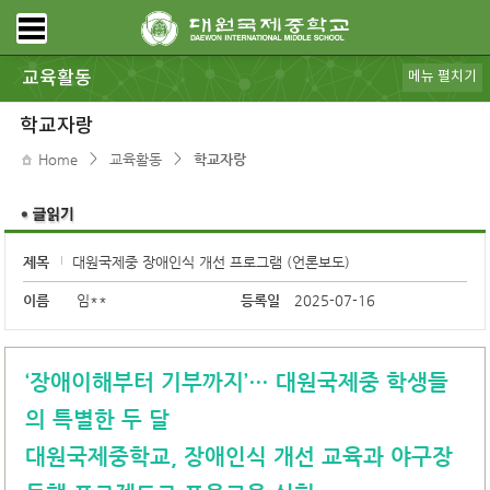
교육활동
메뉴 펼치기
특색프로그램
연간일정
방과후학교
자유학기제
수업동영상
코로나 19를 대처하는 대원국제중 수업 현장
교육 활동 동영상
학교자랑
국제교류
진로&진학안내
학교자랑
>
>
Home
교육활동
학교자랑
제목
대원국제중 장애인식 개선 프로그램 (언론보도)
이름
임**
등록일
2025-07-16
‘장애이해부터 기부까지’… 대원국제중 학생들
의 특별한 두 달
대원국제중학교, 장애인식 개선 교육과 야구장