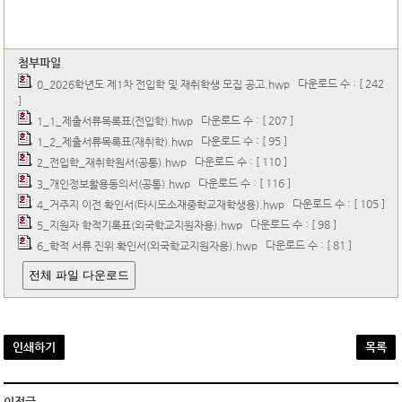
첨부파일
다운로드 수 : [ 242
0_2026학년도 제1차 전입학 및 재취학생 모집 공고.hwp
]
다운로드 수 : [ 207 ]
1_1_제출서류목록표(전입학).hwp
다운로드 수 : [ 95 ]
1_2_제출서류목록표(재취학).hwp
다운로드 수 : [ 110 ]
2_전입학_재취학원서(공통).hwp
다운로드 수 : [ 116 ]
3_개인정보활용동의서(공통).hwp
다운로드 수 : [ 105 ]
4_거주지 이전 확인서(타시도소재중학교재학생용).hwp
다운로드 수 : [ 98 ]
5_지원자 학적기록표(외국학교지원자용).hwp
다운로드 수 : [ 81 ]
6_학적 서류 진위 확인서(외국학교지원자용).hwp
전체 파일 다운로드
인쇄하기
목록
이전글