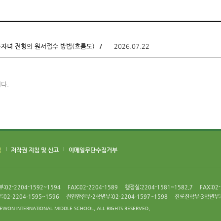
/
2026.07.22
자녀 전형의 원서접수 방법(흐름도)
다.
침
저작권 지침 및 신고
이메일무단수집거부
02-2204-1592~1594
FAX:02-2204-1589
행정실:2204-1581~1582.7
FAX:02
02-2204-1595~1596
전인안전부·2학년부:02-2204-1597~1598
진로진학부·3학년부:0
EWON INTERNATIONAL MIDDLE SCHOOL. ALL RIGHTS RESERVED.