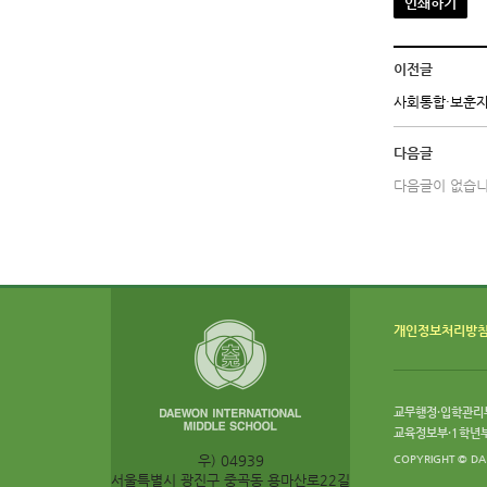
인쇄하기
이전글
사회통합·보훈자
다음글
다음글이 없습니
개인정보처리방
교무행정·입학관리부:
교육정보부·1학년부:
우) 04939
COPYRIGHT © DA
서울특별시 광진구 중곡동 용마산로22길